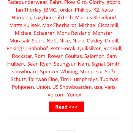
Fadedunderwear
,
Fahrt
,
Flow
,
Giro
,
Glorify
,
gopro
,
Ian Thorley
,
JBMC
,
Jordan Phillips
,
K2
,
Kaito
Hamada
,
Lazybee
,
LibTech
,
Marcus Kleveland
,
Matts Kulisek
,
Max Eberhardt
,
Michael Ciccarelli
,
Michael Schaerer
,
Mons Røisland
,
Monster
,
Murasaki Sport
,
Neff
,
Nike
,
Nitro
,
Oakley
,
Oneill
,
Peking U-Bahnhof
,
Petr Horak
,
Quiksilver
,
RedBull
,
Rockstar
,
Rom
,
Rowan Coultas
,
Salomon
,
Sam
Hulbert
,
Sean Ryan
,
Seungyun Nam
,
Signal
,
Smith
,
snowboard
,
Spencer Whiting
,
Stonp
,
sui
,
Süße
Schutz
,
Taihwan Eine
,
Tim Humphreys
,
Tuomas
Pohjonen
,
Union
,
US Snowboarden
,
usa
,
Vans
,
Volcom
,
Yonex
Read >>>