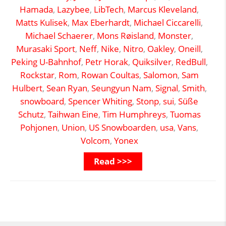
Hamada
,
Lazybee
,
LibTech
,
Marcus Kleveland
,
Matts Kulisek
,
Max Eberhardt
,
Michael Ciccarelli
,
Michael Schaerer
,
Mons Røisland
,
Monster
,
Murasaki Sport
,
Neff
,
Nike
,
Nitro
,
Oakley
,
Oneill
,
Peking U-Bahnhof
,
Petr Horak
,
Quiksilver
,
RedBull
,
Rockstar
,
Rom
,
Rowan Coultas
,
Salomon
,
Sam
Hulbert
,
Sean Ryan
,
Seungyun Nam
,
Signal
,
Smith
,
snowboard
,
Spencer Whiting
,
Stonp
,
sui
,
Süße
Schutz
,
Taihwan Eine
,
Tim Humphreys
,
Tuomas
Pohjonen
,
Union
,
US Snowboarden
,
usa
,
Vans
,
Volcom
,
Yonex
Read >>>