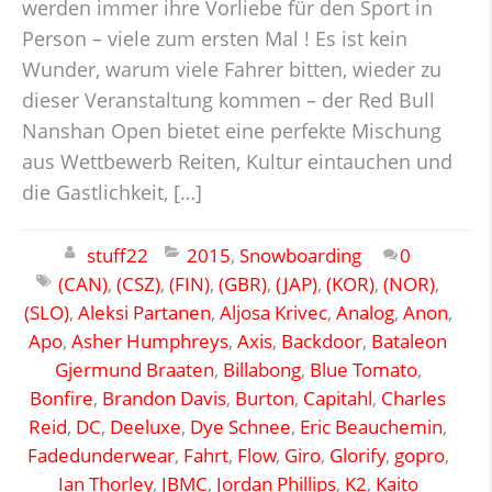
werden immer ihre Vorliebe für den Sport in
Person – viele zum ersten Mal ! Es ist kein
Wunder, warum viele Fahrer bitten, wieder zu
dieser Veranstaltung kommen – der Red Bull
Nanshan Open bietet eine perfekte Mischung
aus Wettbewerb Reiten, Kultur eintauchen und
die Gastlichkeit, […]
stuff22
2015
,
Snowboarding
0
(CAN)
,
(CSZ)
,
(FIN)
,
(GBR)
,
(JAP)
,
(KOR)
,
(NOR)
,
(SLO)
,
Aleksi Partanen
,
Aljosa Krivec
,
Analog
,
Anon
,
Apo
,
Asher Humphreys
,
Axis
,
Backdoor
,
Bataleon
Gjermund Braaten
,
Billabong
,
Blue Tomato
,
Bonfire
,
Brandon Davis
,
Burton
,
Capitahl
,
Charles
Reid
,
DC
,
Deeluxe
,
Dye Schnee
,
Eric Beauchemin
,
Fadedunderwear
,
Fahrt
,
Flow
,
Giro
,
Glorify
,
gopro
,
Ian Thorley
,
JBMC
,
Jordan Phillips
,
K2
,
Kaito