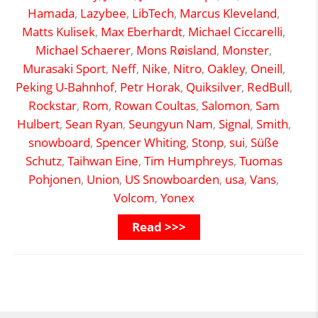
Hamada
,
Lazybee
,
LibTech
,
Marcus Kleveland
,
Matts Kulisek
,
Max Eberhardt
,
Michael Ciccarelli
,
Michael Schaerer
,
Mons Røisland
,
Monster
,
Murasaki Sport
,
Neff
,
Nike
,
Nitro
,
Oakley
,
Oneill
,
Peking U-Bahnhof
,
Petr Horak
,
Quiksilver
,
RedBull
,
Rockstar
,
Rom
,
Rowan Coultas
,
Salomon
,
Sam
Hulbert
,
Sean Ryan
,
Seungyun Nam
,
Signal
,
Smith
,
snowboard
,
Spencer Whiting
,
Stonp
,
sui
,
Süße
Schutz
,
Taihwan Eine
,
Tim Humphreys
,
Tuomas
Pohjonen
,
Union
,
US Snowboarden
,
usa
,
Vans
,
Volcom
,
Yonex
Read >>>