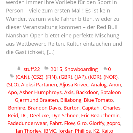
werden immer ihre Vorliebe für den Sport in
Person – viele zum ersten Mal ! Es ist kein
Wunder, warum viele Fahrer bitten, wieder zu
dieser Veranstaltung kommen – der Red Bull
Nanshan Open bietet eine perfekte Mischung
aus Wettbewerb Reiten, Kultur eintauchen und
die Gastlichkeit, […]
stuff22
2015
,
Snowboarding
0
(CAN)
,
(CSZ)
,
(FIN)
,
(GBR)
,
(JAP)
,
(KOR)
,
(NOR)
,
(SLO)
,
Aleksi Partanen
,
Aljosa Krivec
,
Analog
,
Anon
,
Apo
,
Asher Humphreys
,
Axis
,
Backdoor
,
Bataleon
Gjermund Braaten
,
Billabong
,
Blue Tomato
,
Bonfire
,
Brandon Davis
,
Burton
,
Capitahl
,
Charles
Reid
,
DC
,
Deeluxe
,
Dye Schnee
,
Eric Beauchemin
,
Fadedunderwear
,
Fahrt
,
Flow
,
Giro
,
Glorify
,
gopro
,
Ian Thorley
,
JBMC
,
Jordan Phillips
,
K2
,
Kaito