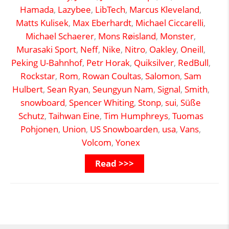
Hamada
,
Lazybee
,
LibTech
,
Marcus Kleveland
,
Matts Kulisek
,
Max Eberhardt
,
Michael Ciccarelli
,
Michael Schaerer
,
Mons Røisland
,
Monster
,
Murasaki Sport
,
Neff
,
Nike
,
Nitro
,
Oakley
,
Oneill
,
Peking U-Bahnhof
,
Petr Horak
,
Quiksilver
,
RedBull
,
Rockstar
,
Rom
,
Rowan Coultas
,
Salomon
,
Sam
Hulbert
,
Sean Ryan
,
Seungyun Nam
,
Signal
,
Smith
,
snowboard
,
Spencer Whiting
,
Stonp
,
sui
,
Süße
Schutz
,
Taihwan Eine
,
Tim Humphreys
,
Tuomas
Pohjonen
,
Union
,
US Snowboarden
,
usa
,
Vans
,
Volcom
,
Yonex
Read >>>