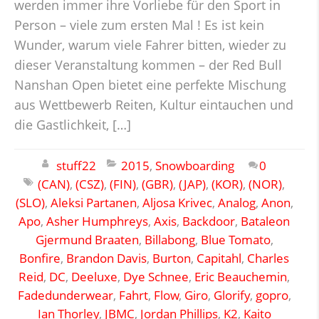
werden immer ihre Vorliebe für den Sport in
Person – viele zum ersten Mal ! Es ist kein
Wunder, warum viele Fahrer bitten, wieder zu
dieser Veranstaltung kommen – der Red Bull
Nanshan Open bietet eine perfekte Mischung
aus Wettbewerb Reiten, Kultur eintauchen und
die Gastlichkeit, […]
stuff22
2015
,
Snowboarding
0
(CAN)
,
(CSZ)
,
(FIN)
,
(GBR)
,
(JAP)
,
(KOR)
,
(NOR)
,
(SLO)
,
Aleksi Partanen
,
Aljosa Krivec
,
Analog
,
Anon
,
Apo
,
Asher Humphreys
,
Axis
,
Backdoor
,
Bataleon
Gjermund Braaten
,
Billabong
,
Blue Tomato
,
Bonfire
,
Brandon Davis
,
Burton
,
Capitahl
,
Charles
Reid
,
DC
,
Deeluxe
,
Dye Schnee
,
Eric Beauchemin
,
Fadedunderwear
,
Fahrt
,
Flow
,
Giro
,
Glorify
,
gopro
,
Ian Thorley
,
JBMC
,
Jordan Phillips
,
K2
,
Kaito