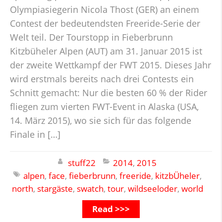
Olympiasiegerin Nicola Thost (GER) an einem
Contest der bedeutendsten Freeride-Serie der
Welt teil. Der Tourstopp in Fieberbrunn
Kitzbüheler Alpen (AUT) am 31. Januar 2015 ist
der zweite Wettkampf der FWT 2015. Dieses Jahr
wird erstmals bereits nach drei Contests ein
Schnitt gemacht: Nur die besten 60 % der Rider
fliegen zum vierten FWT-Event in Alaska (USA,
14. März 2015), wo sie sich für das folgende
Finale in […]
stuff22
2014
,
2015
alpen
,
face
,
fieberbrunn
,
freeride
,
kitzbÜheler
,
north
,
stargäste
,
swatch
,
tour
,
wildseeloder
,
world
Read >>>