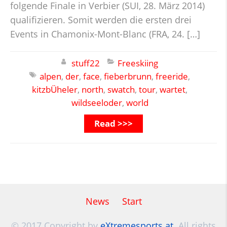
folgende Finale in Verbier (SUI, 28. März 2014)
qualifizieren. Somit werden die ersten drei
Events in Chamonix-Mont-Blanc (FRA, 24. […]
stuff22
Freeskiing
alpen
,
der
,
face
,
fieberbrunn
,
freeride
,
kitzbÜheler
,
north
,
swatch
,
tour
,
wartet
,
wildseeloder
,
world
Read >>>
News
Start
© 2017 Copyright by
eXtremesports.at
. All rights