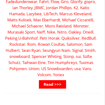
Fadedunderwear
,
Fahrt
,
Flow
,
Giro
,
Glorify
,
gopro
,
Ian Thorley
,
JBMC
,
Jordan Phillips
,
K2
,
Kaito
Hamada
,
Lazybee
,
LibTech
,
Marcus Kleveland
,
Matts Kulisek
,
Max Eberhardt
,
Michael Ciccarelli
,
Michael Schaerer
,
Mons Røisland
,
Monster
,
Murasaki Sport
,
Neff
,
Nike
,
Nitro
,
Oakley
,
Oneill
,
Peking U-Bahnhof
,
Petr Horak
,
Quiksilver
,
RedBull
,
Rockstar
,
Rom
,
Rowan Coultas
,
Salomon
,
Sam
Hulbert
,
Sean Ryan
,
Seungyun Nam
,
Signal
,
Smith
,
snowboard
,
Spencer Whiting
,
Stonp
,
sui
,
Süße
Schutz
,
Taihwan Eine
,
Tim Humphreys
,
Tuomas
Pohjonen
,
Union
,
US Snowboarden
,
usa
,
Vans
,
Volcom
,
Yonex
Read >>>