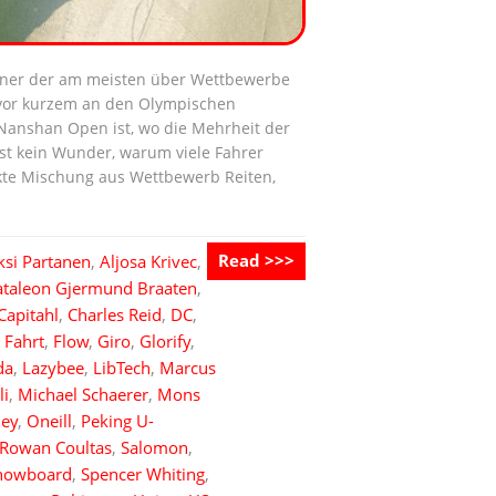
einer der am meisten über Wettbewerbe
t vor kurzem an den Olympischen
 Nanshan Open ist, wo die Mehrheit der
ist kein Wunder, warum viele Fahrer
ekte Mischung aus Wettbewerb Reiten,
Read >>>
ksi Partanen
,
Aljosa Krivec
,
ataleon Gjermund Braaten
,
Capitahl
,
Charles Reid
,
DC
,
,
Fahrt
,
Flow
,
Giro
,
Glorify
,
da
,
Lazybee
,
LibTech
,
Marcus
li
,
Michael Schaerer
,
Mons
ley
,
Oneill
,
Peking U-
Rowan Coultas
,
Salomon
,
nowboard
,
Spencer Whiting
,