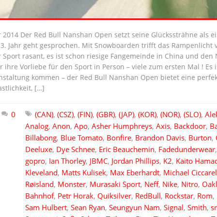
r 2014 Der Red Bull Nanshan Open setzt seine Glückssträhne als 
 13. Jahr geht gesprochen. Mit Snowboarden trifft das Rampenlich
r Sport rasant, es ist schon riesige Fangemeinde in China und den
hre Vorliebe für den Sport in Person – viele zum ersten Mal ! Es 
ranstaltung kommen – der Red Bull Nanshan Open bietet eine perf
tlichkeit, […]
0
(CAN)
,
(CSZ)
,
(FIN)
,
(GBR)
,
(JAP)
,
(KOR)
,
(NOR)
,
(SLO)
,
Ale
Analog
,
Anon
,
Apo
,
Asher Humphreys
,
Axis
,
Backdoor
,
B
Billabong
,
Blue Tomato
,
Bonfire
,
Brandon Davis
,
Burton
,
Deeluxe
,
Dye Schnee
,
Eric Beauchemin
,
Fadedunderwear
gopro
,
Ian Thorley
,
JBMC
,
Jordan Phillips
,
K2
,
Kaito Hama
Kleveland
,
Matts Kulisek
,
Max Eberhardt
,
Michael Ciccarel
Røisland
,
Monster
,
Murasaki Sport
,
Neff
,
Nike
,
Nitro
,
Oak
Bahnhof
,
Petr Horak
,
Quiksilver
,
RedBull
,
Rockstar
,
Rom
,
Sam Hulbert
,
Sean Ryan
,
Seungyun Nam
,
Signal
,
Smith
,
s