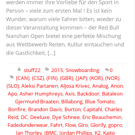
werden immer ihre Vorliebe für den Sport in
Person – viele zum ersten Mal ! Es ist kein
Wunder, warum viele Fahrer bitten, wieder zu
dieser Veranstaltung kommen – der Red Bull
Nanshan Open bietet eine perfekte Mischung
aus Wettbewerb Reiten, Kultur eintauchen und
die Gastlichkeit, […]
stuff22
2015
,
Snowboarding
0
(CAN)
,
(CSZ)
,
(FIN)
,
(GBR)
,
(JAP)
,
(KOR)
,
(NOR)
,
(SLO)
,
Aleksi Partanen
,
Aljosa Krivec
,
Analog
,
Anon
,
Apo
,
Asher Humphreys
,
Axis
,
Backdoor
,
Bataleon
Gjermund Braaten
,
Billabong
,
Blue Tomato
,
Bonfire
,
Brandon Davis
,
Burton
,
Capitahl
,
Charles
Reid
,
DC
,
Deeluxe
,
Dye Schnee
,
Eric Beauchemin
,
Fadedunderwear
,
Fahrt
,
Flow
,
Giro
,
Glorify
,
gopro
,
Ian Thorley
,
JBMC
,
Jordan Phillips
,
K2
,
Kaito