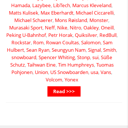
Hamada
,
Lazybee
,
LibTech
,
Marcus Kleveland
,
Matts Kulisek
,
Max Eberhardt
,
Michael Ciccarelli
,
Michael Schaerer
,
Mons Røisland
,
Monster
,
Murasaki Sport
,
Neff
,
Nike
,
Nitro
,
Oakley
,
Oneill
,
Peking U-Bahnhof
,
Petr Horak
,
Quiksilver
,
RedBull
,
Rockstar
,
Rom
,
Rowan Coultas
,
Salomon
,
Sam
Hulbert
,
Sean Ryan
,
Seungyun Nam
,
Signal
,
Smith
,
snowboard
,
Spencer Whiting
,
Stonp
,
sui
,
Süße
Schutz
,
Taihwan Eine
,
Tim Humphreys
,
Tuomas
Pohjonen
,
Union
,
US Snowboarden
,
usa
,
Vans
,
Volcom
,
Yonex
Read >>>