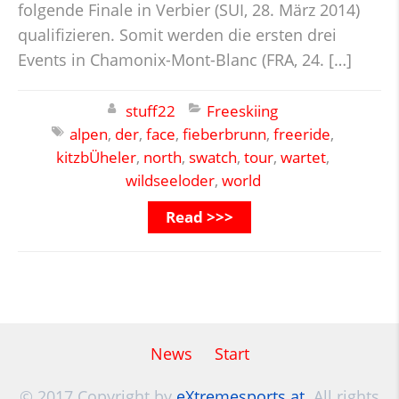
folgende Finale in Verbier (SUI, 28. März 2014)
qualifizieren. Somit werden die ersten drei
Events in Chamonix-Mont-Blanc (FRA, 24. […]
stuff22
Freeskiing
alpen
,
der
,
face
,
fieberbrunn
,
freeride
,
kitzbÜheler
,
north
,
swatch
,
tour
,
wartet
,
wildseeloder
,
world
Read >>>
News
Start
© 2017 Copyright by
eXtremesports.at
. All rights