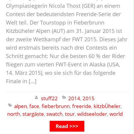
Olympiasiegerin Nicola Thost (GER) an einem
Contest der bedeutendsten Freeride-Serie der
Welt teil. Der Tourstopp in Fieberbrunn
Kitzbüheler Alpen (AUT) am 31. Januar 2015 ist
der zweite Wettkampf der FWT 2015. Dieses Jahr
wird erstmals bereits nach drei Contests ein
Schnitt gemacht: Nur die besten 60 % der Rider
fliegen zum vierten FWT-Event in Alaska (USA,
14. März 2015), wo sie sich für das folgende
Finale in […]
stuff22
2014
,
2015
alpen
,
face
,
fieberbrunn
,
freeride
,
kitzbÜheler
,
north
,
stargäste
,
swatch
,
tour
,
wildseeloder
,
world
Read >>>