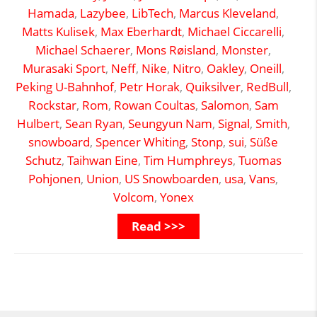
Hamada
,
Lazybee
,
LibTech
,
Marcus Kleveland
,
Matts Kulisek
,
Max Eberhardt
,
Michael Ciccarelli
,
Michael Schaerer
,
Mons Røisland
,
Monster
,
Murasaki Sport
,
Neff
,
Nike
,
Nitro
,
Oakley
,
Oneill
,
Peking U-Bahnhof
,
Petr Horak
,
Quiksilver
,
RedBull
,
Rockstar
,
Rom
,
Rowan Coultas
,
Salomon
,
Sam
Hulbert
,
Sean Ryan
,
Seungyun Nam
,
Signal
,
Smith
,
snowboard
,
Spencer Whiting
,
Stonp
,
sui
,
Süße
Schutz
,
Taihwan Eine
,
Tim Humphreys
,
Tuomas
Pohjonen
,
Union
,
US Snowboarden
,
usa
,
Vans
,
Volcom
,
Yonex
Read >>>