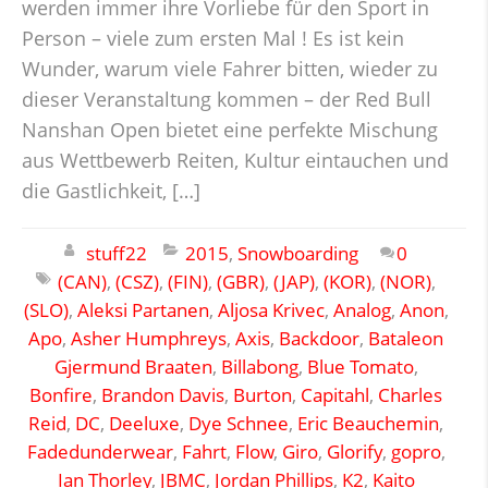
werden immer ihre Vorliebe für den Sport in
Person – viele zum ersten Mal ! Es ist kein
Wunder, warum viele Fahrer bitten, wieder zu
dieser Veranstaltung kommen – der Red Bull
Nanshan Open bietet eine perfekte Mischung
aus Wettbewerb Reiten, Kultur eintauchen und
die Gastlichkeit, […]
stuff22
2015
,
Snowboarding
0
(CAN)
,
(CSZ)
,
(FIN)
,
(GBR)
,
(JAP)
,
(KOR)
,
(NOR)
,
(SLO)
,
Aleksi Partanen
,
Aljosa Krivec
,
Analog
,
Anon
,
Apo
,
Asher Humphreys
,
Axis
,
Backdoor
,
Bataleon
Gjermund Braaten
,
Billabong
,
Blue Tomato
,
Bonfire
,
Brandon Davis
,
Burton
,
Capitahl
,
Charles
Reid
,
DC
,
Deeluxe
,
Dye Schnee
,
Eric Beauchemin
,
Fadedunderwear
,
Fahrt
,
Flow
,
Giro
,
Glorify
,
gopro
,
Ian Thorley
,
JBMC
,
Jordan Phillips
,
K2
,
Kaito