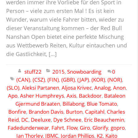
werden immer ihre Vorliebe für den Sport in
Person – viele zum ersten Mal ! Es ist kein
Wunder, warum viele Fahrer bitten, wieder zu
dieser Veranstaltung kommen – der Red Bull
Nanshan Open bietet eine perfekte Mischung
aus Wettbewerb Reiten, Kultur eintauchen und
die Gastlichkeit, […]
stuff22
2015
,
Snowboarding
0
(CAN)
,
(CSZ)
,
(FIN)
,
(GBR)
,
(JAP)
,
(KOR)
,
(NOR)
,
(SLO)
,
Aleksi Partanen
,
Aljosa Krivec
,
Analog
,
Anon
,
Apo
,
Asher Humphreys
,
Axis
,
Backdoor
,
Bataleon
Gjermund Braaten
,
Billabong
,
Blue Tomato
,
Bonfire
,
Brandon Davis
,
Burton
,
Capitahl
,
Charles
Reid
,
DC
,
Deeluxe
,
Dye Schnee
,
Eric Beauchemin
,
Fadedunderwear
,
Fahrt
,
Flow
,
Giro
,
Glorify
,
gopro
,
Ian Thorley
,
JBMC
,
Jordan Phillips
,
K2
,
Kaito