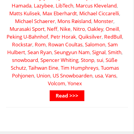
Hamada
,
Lazybee
,
LibTech
,
Marcus Kleveland
,
Matts Kulisek
,
Max Eberhardt
,
Michael Ciccarelli
,
Michael Schaerer
,
Mons Røisland
,
Monster
,
Murasaki Sport
,
Neff
,
Nike
,
Nitro
,
Oakley
,
Oneill
,
Peking U-Bahnhof
,
Petr Horak
,
Quiksilver
,
RedBull
,
Rockstar
,
Rom
,
Rowan Coultas
,
Salomon
,
Sam
Hulbert
,
Sean Ryan
,
Seungyun Nam
,
Signal
,
Smith
,
snowboard
,
Spencer Whiting
,
Stonp
,
sui
,
Süße
Schutz
,
Taihwan Eine
,
Tim Humphreys
,
Tuomas
Pohjonen
,
Union
,
US Snowboarden
,
usa
,
Vans
,
Volcom
,
Yonex
Read >>>