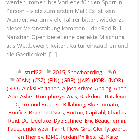
werden immer ihre Vorliebe für den Sport in
Person – viele zum ersten Mal ! Es ist kein
Wunder, warum viele Fahrer bitten, wieder zu
dieser Veranstaltung kommen – der Red Bull
Nanshan Open bietet eine perfekte Mischung
aus Wettbewerb Reiten, Kultur eintauchen und
die Gastlichkeit, […]
stuff22
2015
,
Snowboarding
0
(CAN)
,
(CSZ)
,
(FIN)
,
(GBR)
,
(JAP)
,
(KOR)
,
(NOR)
,
(SLO)
,
Aleksi Partanen
,
Aljosa Krivec
,
Analog
,
Anon
,
Apo
,
Asher Humphreys
,
Axis
,
Backdoor
,
Bataleon
Gjermund Braaten
,
Billabong
,
Blue Tomato
,
Bonfire
,
Brandon Davis
,
Burton
,
Capitahl
,
Charles
Reid
,
DC
,
Deeluxe
,
Dye Schnee
,
Eric Beauchemin
,
Fadedunderwear
,
Fahrt
,
Flow
,
Giro
,
Glorify
,
gopro
,
Ian Thorley
,
JBMC
,
Jordan Phillips
,
K2
,
Kaito