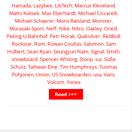
Hamada
,
Lazybee
,
LibTech
,
Marcus Kleveland
,
Matts Kulisek
,
Max Eberhardt
,
Michael Ciccarelli
,
Michael Schaerer
,
Mons Røisland
,
Monster
,
Murasaki Sport
,
Neff
,
Nike
,
Nitro
,
Oakley
,
Oneill
,
Peking U-Bahnhof
,
Petr Horak
,
Quiksilver
,
RedBull
,
Rockstar
,
Rom
,
Rowan Coultas
,
Salomon
,
Sam
Hulbert
,
Sean Ryan
,
Seungyun Nam
,
Signal
,
Smith
,
snowboard
,
Spencer Whiting
,
Stonp
,
sui
,
Süße
Schutz
,
Taihwan Eine
,
Tim Humphreys
,
Tuomas
Pohjonen
,
Union
,
US Snowboarden
,
usa
,
Vans
,
Volcom
,
Yonex
Read >>>