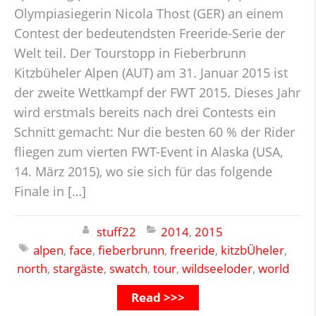
Olympiasiegerin Nicola Thost (GER) an einem
Contest der bedeutendsten Freeride-Serie der
Welt teil. Der Tourstopp in Fieberbrunn
Kitzbüheler Alpen (AUT) am 31. Januar 2015 ist
der zweite Wettkampf der FWT 2015. Dieses Jahr
wird erstmals bereits nach drei Contests ein
Schnitt gemacht: Nur die besten 60 % der Rider
fliegen zum vierten FWT-Event in Alaska (USA,
14. März 2015), wo sie sich für das folgende
Finale in […]
stuff22
2014
,
2015
alpen
,
face
,
fieberbrunn
,
freeride
,
kitzbÜheler
,
north
,
stargäste
,
swatch
,
tour
,
wildseeloder
,
world
Read >>>