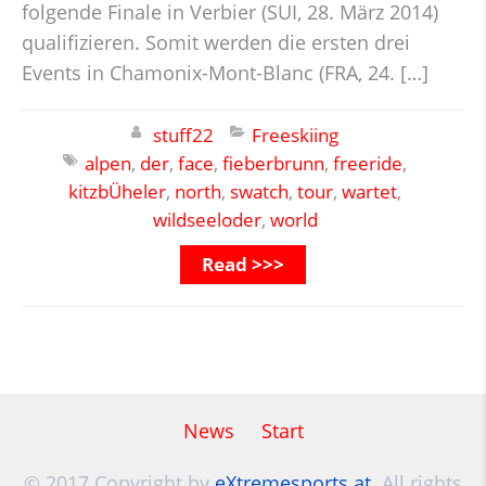
folgende Finale in Verbier (SUI, 28. März 2014)
qualifizieren. Somit werden die ersten drei
Events in Chamonix-Mont-Blanc (FRA, 24. […]
stuff22
Freeskiing
alpen
,
der
,
face
,
fieberbrunn
,
freeride
,
kitzbÜheler
,
north
,
swatch
,
tour
,
wartet
,
wildseeloder
,
world
Read >>>
News
Start
© 2017 Copyright by
eXtremesports.at
. All rights