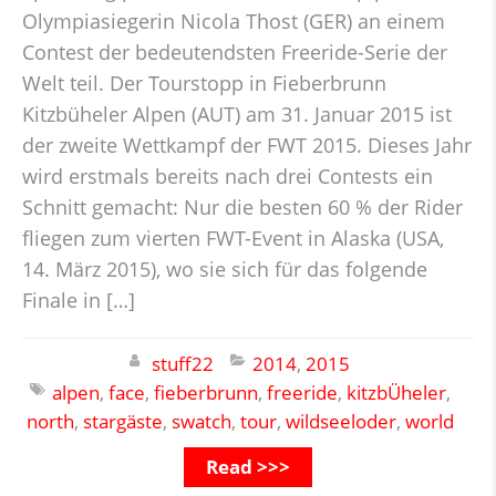
Olympiasiegerin Nicola Thost (GER) an einem
Contest der bedeutendsten Freeride-Serie der
Welt teil. Der Tourstopp in Fieberbrunn
Kitzbüheler Alpen (AUT) am 31. Januar 2015 ist
der zweite Wettkampf der FWT 2015. Dieses Jahr
wird erstmals bereits nach drei Contests ein
Schnitt gemacht: Nur die besten 60 % der Rider
fliegen zum vierten FWT-Event in Alaska (USA,
14. März 2015), wo sie sich für das folgende
Finale in […]
stuff22
2014
,
2015
alpen
,
face
,
fieberbrunn
,
freeride
,
kitzbÜheler
,
north
,
stargäste
,
swatch
,
tour
,
wildseeloder
,
world
Read >>>