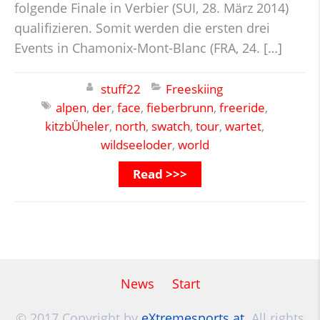
folgende Finale in Verbier (SUI, 28. März 2014)
qualifizieren. Somit werden die ersten drei
Events in Chamonix-Mont-Blanc (FRA, 24. […]
stuff22
Freeskiing
alpen
,
der
,
face
,
fieberbrunn
,
freeride
,
kitzbÜheler
,
north
,
swatch
,
tour
,
wartet
,
wildseeloder
,
world
Read >>>
News
Start
© 2017 Copyright by
eXtremesports.at
. All rights