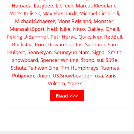
Hamada
,
Lazybee
,
LibTech
,
Marcus Kleveland
,
Matts Kulisek
,
Max Eberhardt
,
Michael Ciccarelli
,
Michael Schaerer
,
Mons Røisland
,
Monster
,
Murasaki Sport
,
Neff
,
Nike
,
Nitro
,
Oakley
,
Oneill
,
Peking U-Bahnhof
,
Petr Horak
,
Quiksilver
,
RedBull
,
Rockstar
,
Rom
,
Rowan Coultas
,
Salomon
,
Sam
Hulbert
,
Sean Ryan
,
Seungyun Nam
,
Signal
,
Smith
,
snowboard
,
Spencer Whiting
,
Stonp
,
sui
,
Süße
Schutz
,
Taihwan Eine
,
Tim Humphreys
,
Tuomas
Pohjonen
,
Union
,
US Snowboarden
,
usa
,
Vans
,
Volcom
,
Yonex
Read >>>