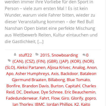
werden immer ihre Vorliebe für den Sport in
Person – viele zum ersten Mal ! Es ist kein
Wunder, warum viele Fahrer bitten, wieder zu
dieser Veranstaltung kommen – der Red Bull
Nanshan Open bietet eine perfekte Mischung
aus Wettbewerb Reiten, Kultur eintauchen und
die Gastlichkeit, […]
stuff22
2015
,
Snowboarding
0
(CAN)
,
(CSZ)
,
(FIN)
,
(GBR)
,
(JAP)
,
(KOR)
,
(NOR)
,
(SLO)
,
Aleksi Partanen
,
Aljosa Krivec
,
Analog
,
Anon
,
Apo
,
Asher Humphreys
,
Axis
,
Backdoor
,
Bataleon
Gjermund Braaten
,
Billabong
,
Blue Tomato
,
Bonfire
,
Brandon Davis
,
Burton
,
Capitahl
,
Charles
Reid
,
DC
,
Deeluxe
,
Dye Schnee
,
Eric Beauchemin
,
Fadedunderwear
,
Fahrt
,
Flow
,
Giro
,
Glorify
,
gopro
,
Ian Thorley
,
JBMC
,
Jordan Phillips
,
K2
,
Kaito