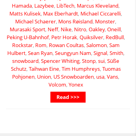
Hamada
,
Lazybee
,
LibTech
,
Marcus Kleveland
,
Matts Kulisek
,
Max Eberhardt
,
Michael Ciccarelli
,
Michael Schaerer
,
Mons Røisland
,
Monster
,
Murasaki Sport
,
Neff
,
Nike
,
Nitro
,
Oakley
,
Oneill
,
Peking U-Bahnhof
,
Petr Horak
,
Quiksilver
,
RedBull
,
Rockstar
,
Rom
,
Rowan Coultas
,
Salomon
,
Sam
Hulbert
,
Sean Ryan
,
Seungyun Nam
,
Signal
,
Smith
,
snowboard
,
Spencer Whiting
,
Stonp
,
sui
,
Süße
Schutz
,
Taihwan Eine
,
Tim Humphreys
,
Tuomas
Pohjonen
,
Union
,
US Snowboarden
,
usa
,
Vans
,
Volcom
,
Yonex
Read >>>