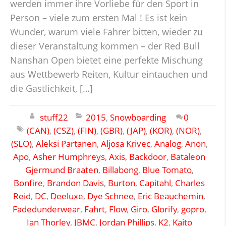
werden immer ihre Vorliebe für den Sport in
Person – viele zum ersten Mal ! Es ist kein
Wunder, warum viele Fahrer bitten, wieder zu
dieser Veranstaltung kommen – der Red Bull
Nanshan Open bietet eine perfekte Mischung
aus Wettbewerb Reiten, Kultur eintauchen und
die Gastlichkeit, […]
stuff22
2015
,
Snowboarding
0
(CAN)
,
(CSZ)
,
(FIN)
,
(GBR)
,
(JAP)
,
(KOR)
,
(NOR)
,
(SLO)
,
Aleksi Partanen
,
Aljosa Krivec
,
Analog
,
Anon
,
Apo
,
Asher Humphreys
,
Axis
,
Backdoor
,
Bataleon
Gjermund Braaten
,
Billabong
,
Blue Tomato
,
Bonfire
,
Brandon Davis
,
Burton
,
Capitahl
,
Charles
Reid
,
DC
,
Deeluxe
,
Dye Schnee
,
Eric Beauchemin
,
Fadedunderwear
,
Fahrt
,
Flow
,
Giro
,
Glorify
,
gopro
,
Ian Thorley
,
JBMC
,
Jordan Phillips
,
K2
,
Kaito