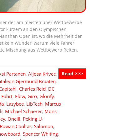
einer der am meisten über Wettbewerbe
t vor kurzem an den Olympischen
 Nanshan Open ist, wo die Mehrheit der
ist kein Wunder, warum viele Fahrer
ekte Mischung aus Wettbewerb Reiten,
Read >>>
ksi Partanen
,
Aljosa Krivec
,
ataleon Gjermund Braaten
,
Capitahl
,
Charles Reid
,
DC
,
,
Fahrt
,
Flow
,
Giro
,
Glorify
,
da
,
Lazybee
,
LibTech
,
Marcus
li
,
Michael Schaerer
,
Mons
ley
,
Oneill
,
Peking U-
Rowan Coultas
,
Salomon
,
nowboard
,
Spencer Whiting
,