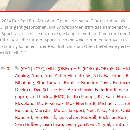
r 2014 Der Red Bull Nanshan Open setzt seine Glückssträhne als 
 13. Jahr geht gesprochen. Mit Snowboarden trifft das Rampenlich
r Sport rasant, es ist schon riesige Fangemeinde in China und den
hre Vorliebe für den Sport in Person – viele zum ersten Mal ! Es 
ranstaltung kommen – der Red Bull Nanshan Open bietet eine perf
tlichkeit, […]
0
(CAN)
,
(CSZ)
,
(FIN)
,
(GBR)
,
(JAP)
,
(KOR)
,
(NOR)
,
(SLO)
,
Ale
Analog
,
Anon
,
Apo
,
Asher Humphreys
,
Axis
,
Backdoor
,
B
Billabong
,
Blue Tomato
,
Bonfire
,
Brandon Davis
,
Burton
,
Deeluxe
,
Dye Schnee
,
Eric Beauchemin
,
Fadedunderwear
gopro
,
Ian Thorley
,
JBMC
,
Jordan Phillips
,
K2
,
Kaito Hama
Kleveland
,
Matts Kulisek
,
Max Eberhardt
,
Michael Ciccarel
Røisland
,
Monster
,
Murasaki Sport
,
Neff
,
Nike
,
Nitro
,
Oak
Bahnhof
,
Petr Horak
,
Quiksilver
,
RedBull
,
Rockstar
,
Rom
,
Sam Hulbert
,
Sean Ryan
,
Seungyun Nam
,
Signal
,
Smith
,
s