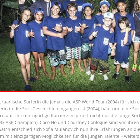
eruanische Surferin die jemals die ASP World Tour (2004) für sich 
in in die Surf-Geschichte eingangen ist (2004), baut nun eine Su
u auf. Ihre einzigartige Karriere inspiriert nicht nur die junge Su
(3x ASP Champion), Coco Ho und Courtney Conlogue sind von ihre
atch entschied sich Sofia Mulanovich nun ihre Erfahrungen an die
mit einzigartigen Möglichkeiten für die jungen Talente – weiterz