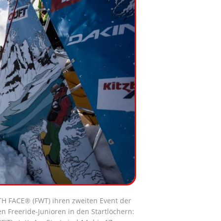
 FACE® (FWT) ihren zweiten Event der
n Freeride-Junioren in den Startlöchern: