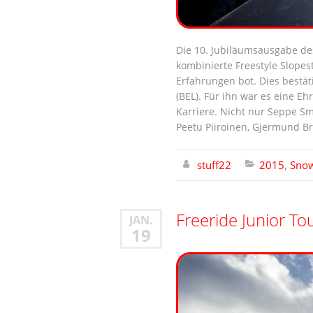
Die 10. Jubiläumsausgabe des
kombinierte Freestyle Slopest
Erfahrungen bot. Dies bestä
(BEL). Für ihn war es eine E
Karriere. Nicht nur Seppe Sm
Peetu Piiroinen, Gjermund B
stuff22
2015
,
Sno
Freeride Junior To
JAN.
19