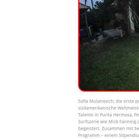
Sofia Mulanovich, die erste p
südamerikanische Weltmeister
Talente in Punta Hermosa, Per
Surfszene wie Mick Fanning 
begeistert. Zusammen mit Sw
Programm – einem Stipendium 