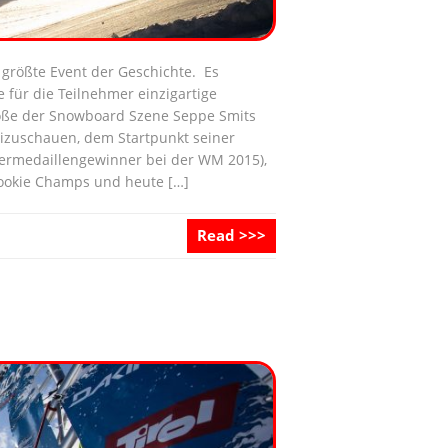
 größte Event der Geschichte. Es
ie für die Teilnehmer einzigartige
röße der Snowboard Szene Seppe Smits
beizuschauen, dem Startpunkt seiner
lbermedaillengewinner bei der WM 2015),
Rookie Champs und heute […]
Read >>>