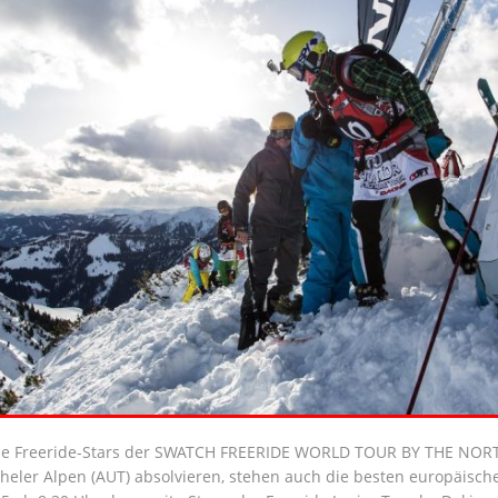
e Freeride-Stars der SWATCH FREERIDE WORLD TOUR BY THE NORTH
heler Alpen (AUT) absolvieren, stehen auch die besten europäische