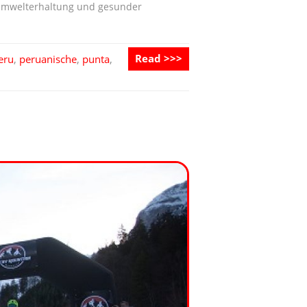
, Umwelterhaltung und gesunder
Read >>>
eru
,
peruanische
,
punta
,