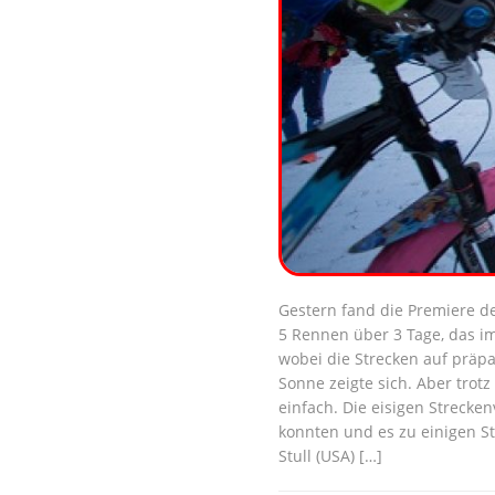
Gestern fand die Premiere de
5 Rennen über 3 Tage, das im
wobei die Strecken auf präp
Sonne zeigte sich. Aber trot
einfach. Die eisigen Strecke
konnten und es zu einigen St
Stull (USA) […]