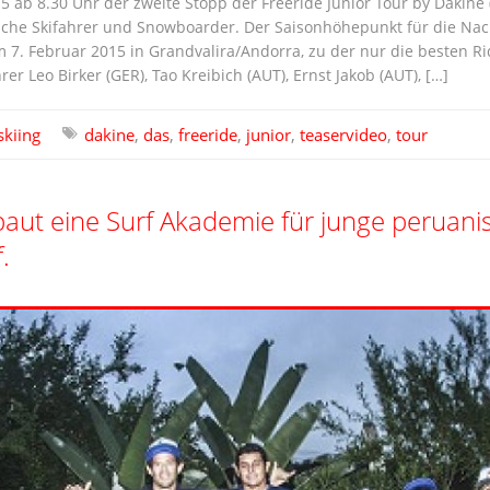
5 ab 8.30 Uhr der zweite Stopp der Freeride Junior Tour by Dakine (F
iche Skifahrer und Snowboarder. Der Saisonhöhepunkt für die Nach
 7. Februar 2015 in Grandvalira/Andorra, zu der nur die besten Ri
er Leo Birker (GER), Tao Kreibich (AUT), Ernst Jakob (AUT), […]
skiing
dakine
,
das
,
freeride
,
junior
,
teaservideo
,
tour
baut eine Surf Akademie für junge peruanis
.