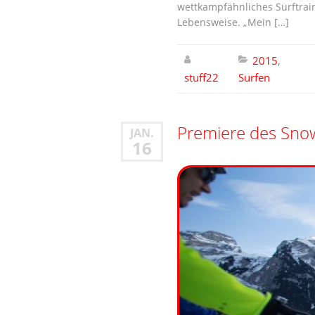
wettkampfähnliches Surftrain
Lebensweise. „Mein […]
2015
,
stuff22
Surfen
Premiere des Sno
JAN.
16