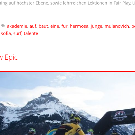
ing auf höchster Ebene, sowie lehrreichen Lektionen in Fair Play
akademie
,
auf
,
baut
,
eine
,
für
,
hermosa
,
junge
,
mulanovich
,
p
sofia
,
surf
,
talente
w Epic