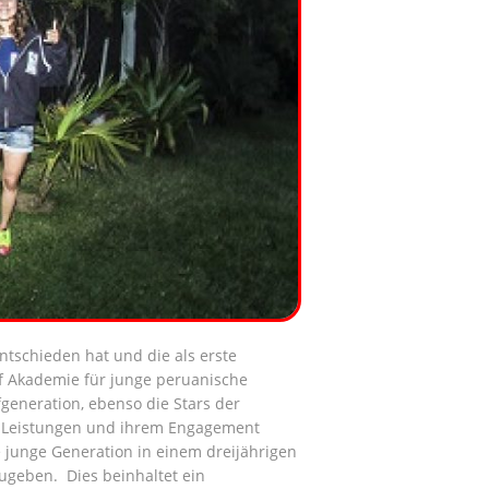
entschieden hat und die als erste
rf Akademie für junge peruanische
rfgeneration, ebenso die Stars der
n Leistungen und ihrem Engagement
 junge Generation in einem dreijährigen
ugeben. Dies beinhaltet ein