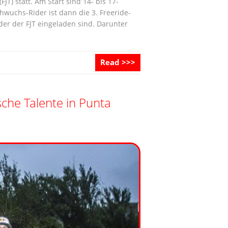
JT) statt. Am Start sind 14- bis 17-
wuchs-Rider ist dann die 3. Freeride-
der der FJT eingeladen sind. Darunter
Read >>>
che Talente in Punta