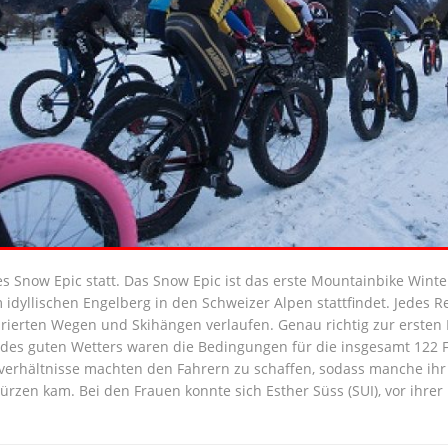
s Snow Epic statt. Das Snow Epic ist das erste Mountainbike Winterf
 idyllischen Engelberg in den Schweizer Alpen stattfindet. Jedes R
arierten Wegen und Skihängen verlaufen. Genau richtig zur ersten
z des guten Wetters waren die Bedingungen für die insgesamt 122 
nverhältnisse machten den Fahrern zu schaffen, sodass manche ihr 
ürzen kam. Bei den Frauen konnte sich Esther Süss (SUI), vor ihr