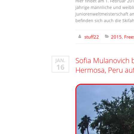
Hier findet am 1. Februar 201
jährige männliche und weibl
Juniorenweltmeisterschaft am
befinden sich auch die Skifahr
stuff22
2015
,
Free
Sofia Mulanovich 
JAN.
16
Hermosa, Peru auf