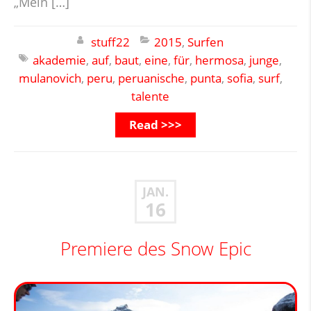
„Mein […]
stuff22
2015
,
Surfen
akademie
,
auf
,
baut
,
eine
,
für
,
hermosa
,
junge
,
mulanovich
,
peru
,
peruanische
,
punta
,
sofia
,
surf
,
talente
Read >>>
JAN.
16
Premiere des Snow Epic